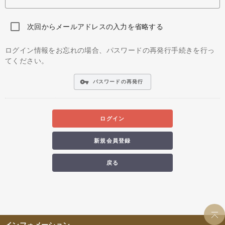
次回からメールアドレスの入力を省略する
ログイン情報をお忘れの場合、パスワードの再発行手続きを行っ
てください。
vpn_key
パスワードの再発行
ログイン
新規会員登録
戻る
インフォメーション