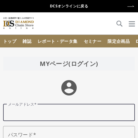
DCSオンラインに戻る
{{ BaseInfo.shop_name }}
トップ
雑誌
レポート・データ集
セミナー
限定企画品
MYページ(ログイン)
account_circle
メールアドレス
パスワード