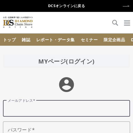
DCSオンラインに戻る
{{ BaseInfo.shop_name }}
トップ
雑誌
レポート・データ集
セミナー
限定企画品
MYページ(ログイン)
account_circle
メールアドレス
パスワード