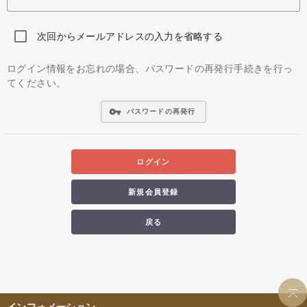
次回からメールアドレスの入力を省略する
ログイン情報をお忘れの場合、パスワードの再発行手続きを行っ
てください。
vpn_key
パスワードの再発行
ログイン
新規会員登録
戻る
インフォメーション