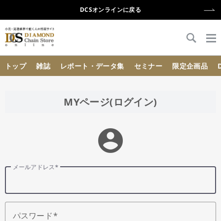
DCSオンラインに戻る
{{ BaseInfo.shop_name }}
トップ
雑誌
レポート・データ集
セミナー
限定企画品
MYページ(ログイン)
account_circle
メールアドレス
パスワード