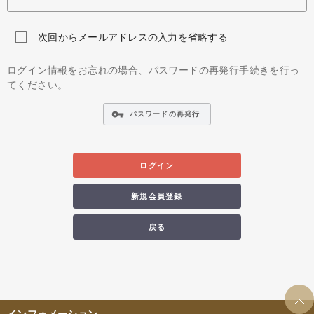
次回からメールアドレスの入力を省略する
ログイン情報をお忘れの場合、パスワードの再発行手続きを行っ
てください。
vpn_key
パスワードの再発行
ログイン
新規会員登録
戻る
インフォメーション