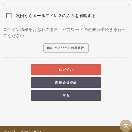
次回からメールアドレスの入力を省略する
ログイン情報をお忘れの場合、パスワードの再発行手続きを行っ
てください。
vpn_key
パスワードの再発行
ログイン
新規会員登録
戻る
インフォメーション