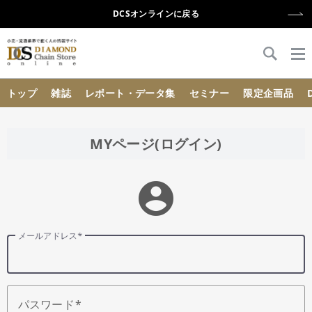
DCSオンラインに戻る
{{ BaseInfo.shop_name }}
トップ
雑誌
レポート・データ集
セミナー
限定企画品
MYページ(ログイン)
account_circle
メールアドレス
パスワード