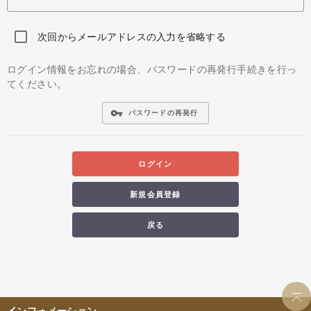
次回からメールアドレスの入力を省略する
ログイン情報をお忘れの場合、パスワードの再発行手続きを行っ
てください。
vpn_key
パスワードの再発行
ログイン
新規会員登録
戻る
インフォメーション