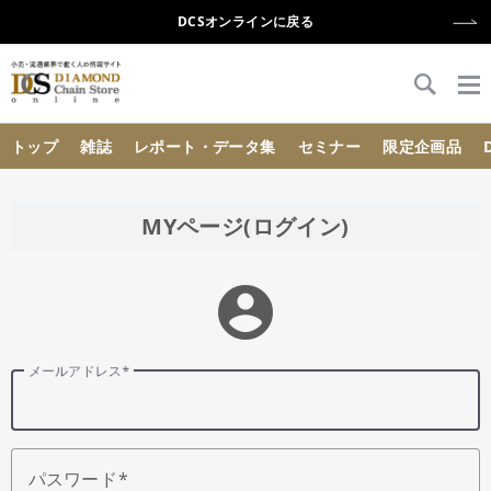
DCSオンラインに戻る
{{ BaseInfo.shop_name }}
トップ
雑誌
レポート・データ集
セミナー
限定企画品
MYページ(ログイン)
account_circle
メールアドレス
パスワード