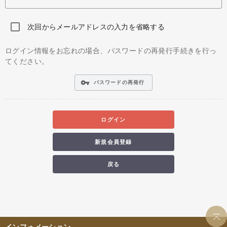
次回からメールアドレスの入力を省略する
ログイン情報をお忘れの場合、パスワードの再発行手続きを行っ
てください。
vpn_key
パスワードの再発行
ログイン
新規会員登録
戻る
インフォメーション