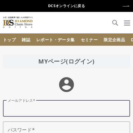
DCSオンラインに戻る
{{ BaseInfo.shop_name }}
トップ
雑誌
レポート・データ集
セミナー
限定企画品
MYページ(ログイン)
account_circle
メールアドレス
パスワード