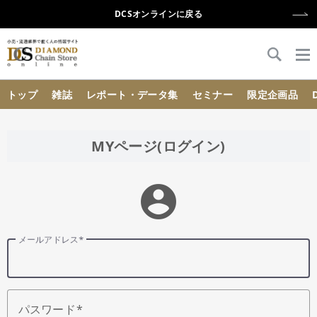
DCSオンラインに戻る
{{ BaseInfo.shop_name }}
トップ
雑誌
レポート・データ集
セミナー
限定企画品
MYページ(ログイン)
account_circle
メールアドレス
パスワード