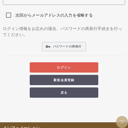
次回からメールアドレスの入力を省略する
ログイン情報をお忘れの場合、パスワードの再発行手続きを行っ
てください。
vpn_key
パスワードの再発行
ログイン
新規会員登録
戻る
インフォメーション