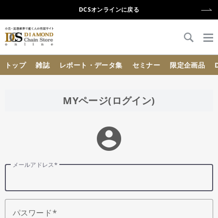
DCSオンラインに戻る
{{ BaseInfo.shop_name }}
トップ
雑誌
レポート・データ集
セミナー
限定企画品
MYページ(ログイン)
account_circle
メールアドレス
パスワード