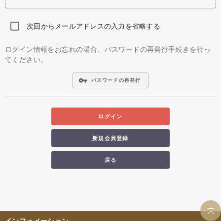
次回からメールアドレスの入力を省略する
ログイン情報をお忘れの場合、パスワードの再発行手続きを行っ
てください。
vpn_key
パスワードの再発行
ログイン
新規会員登録
戻る
インフォメーション