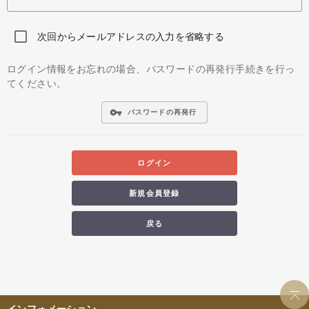
次回からメールアドレスの入力を省略する
ログイン情報をお忘れの場合、パスワードの再発行手続きを行っ
てください。
vpn_key
パスワードの再発行
ログイン
新規会員登録
戻る
インフォメーション