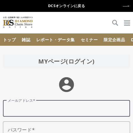
DCSオンラインに戻る
{{ BaseInfo.shop_name }}
トップ
雑誌
レポート・データ集
セミナー
限定企画品
MYページ(ログイン)
account_circle
メールアドレス
パスワード