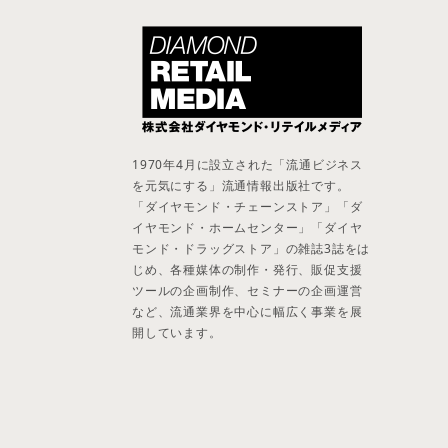
1970年4月に設立された「流通ビジネス
を元気にする」流通情報出版社です。
「ダイヤモンド・チェーンストア」「ダ
イヤモンド・ホームセンター」「ダイヤ
モンド・ドラッグストア」の雑誌3誌をは
じめ、各種媒体の制作・発行、販促支援
ツールの企画制作、セミナーの企画運営
など、流通業界を中心に幅広く事業を展
開しています。