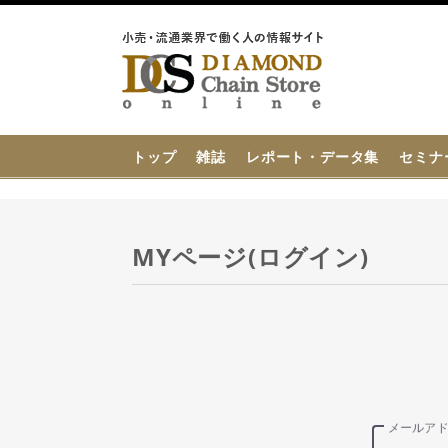
{{ BaseInfo.shop_name }}
トップ
雑誌
レポート・データ集
セミナ
MYページ(ログイン)
メールア