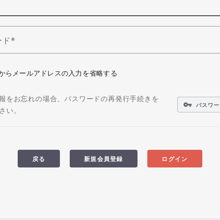
ード
からメールアドレスの入力を省略する
報をお忘れの場合、パスワードの再発行手続きを
vpn_key
パスワー
さい。
戻る
新規会員登録
ログイン