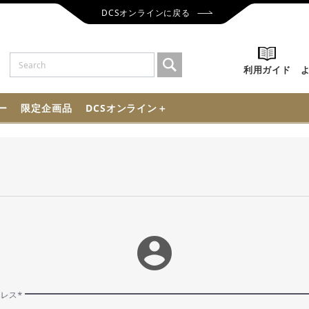
DCSオンラインに戻る
利用ガイド
ー
限定企画品
DCSオンライン＋
account_circle
ドレス