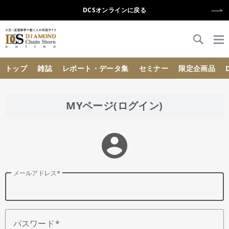
DCSオンラインに戻る
{{ BaseInfo.shop_name }}
トップ
雑誌
レポート・データ集
セミナー
限定企画品
MYページ(ログイン)
account_circle
メールアドレス
パスワード