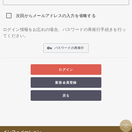
次回からメールアドレスの入力を省略する
ログイン情報をお忘れの場合、パスワードの再発行手続きを行っ
てください。
vpn_key
パスワードの再発行
ログイン
新規会員登録
戻る
インフォメーション