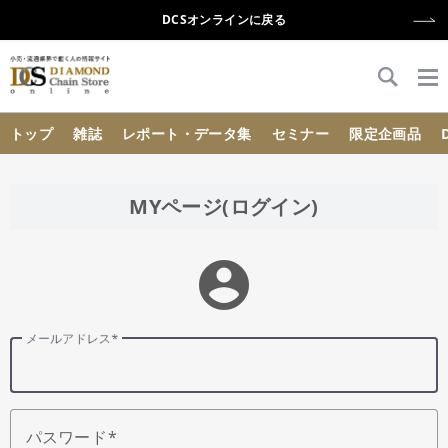
DCSオンラインに戻る
{{ BaseInfo.shop_name }}
トップ
雑誌
レポート・データ集
セミナー
限定企画品
MYページ(ログイン)
account_circle
メールアドレス
パスワード