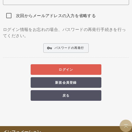
次回からメールアドレスの入力を省略する
ログイン情報をお忘れの場合、パスワードの再発行手続きを行っ
てください。
vpn_key
パスワードの再発行
ログイン
新規会員登録
戻る
インフォメーション