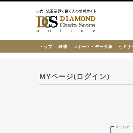
{{ BaseInfo.shop_name }}
トップ
雑誌
レポート・データ集
セミナ
MYページ(ログイン)
メールア