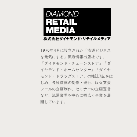
1970年4月に設立された「流通ビジネス
を元気にする」流通情報出版社です。
「ダイヤモンド・チェーンストア」「ダ
イヤモンド・ホームセンター」「ダイヤ
モンド・ドラッグストア」の雑誌3誌をは
じめ、各種媒体の制作・発行、販促支援
ツールの企画制作、セミナーの企画運営
など、流通業界を中心に幅広く事業を展
開しています。