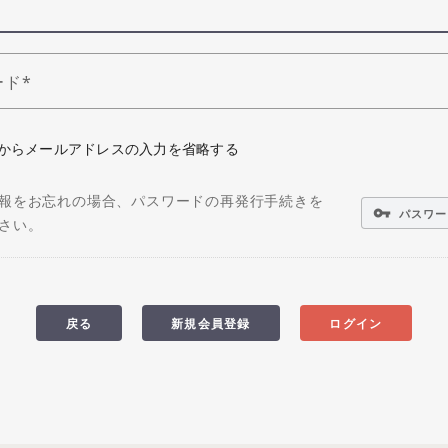
ード
からメールアドレスの入力を省略する
報をお忘れの場合、パスワードの再発行手続きを
vpn_key
パスワー
さい。
戻る
新規会員登録
ログイン