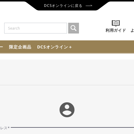
DCSオンラインに戻る
利用ガイド
ー
限定企画品
DCSオンライン＋
account_circle
ドレス