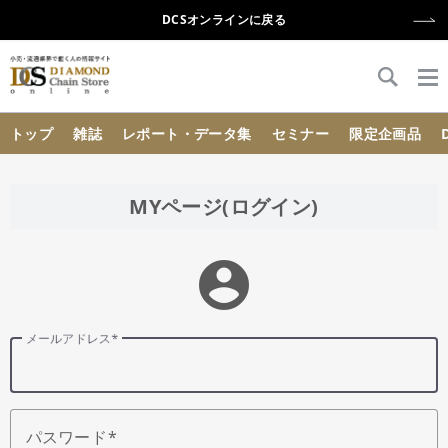
DCSオンラインに戻る
{{ BaseInfo.shop_name }}
トップ
雑誌
レポート・データ集
セミナー
限定企画品
MYページ(ログイン)
account_circle
メールアドレス
パスワード