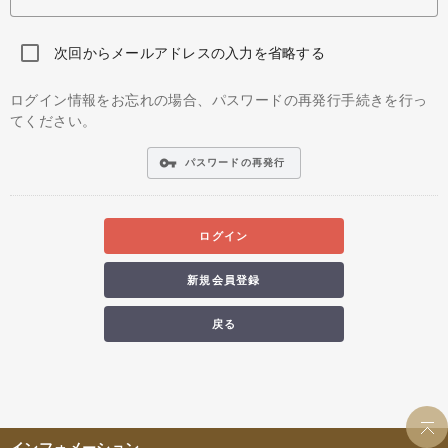
次回からメールアドレスの入力を省略する
ログイン情報をお忘れの場合、パスワードの再発行手続きを行っ
てください。
vpn_key
パスワードの再発行
ログイン
新規会員登録
戻る
インフォメーション