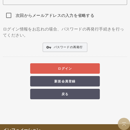
次回からメールアドレスの入力を省略する
ログイン情報をお忘れの場合、パスワードの再発行手続きを行っ
てください。
vpn_key
パスワードの再発行
ログイン
新規会員登録
戻る
インフォメーション