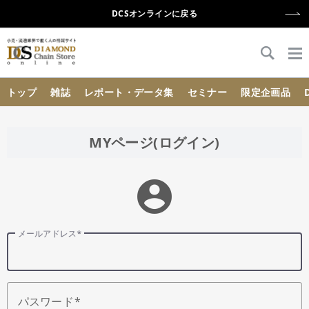
DCSオンラインに戻る
{{ BaseInfo.shop_name }}
トップ
雑誌
レポート・データ集
セミナー
限定企画品
MYページ(ログイン)
account_circle
メールアドレス
パスワード