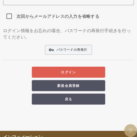
次回からメールアドレスの入力を省略する
ログイン情報をお忘れの場合、パスワードの再発行手続きを行っ
てください。
vpn_key
パスワードの再発行
ログイン
新規会員登録
戻る
インフォメーション