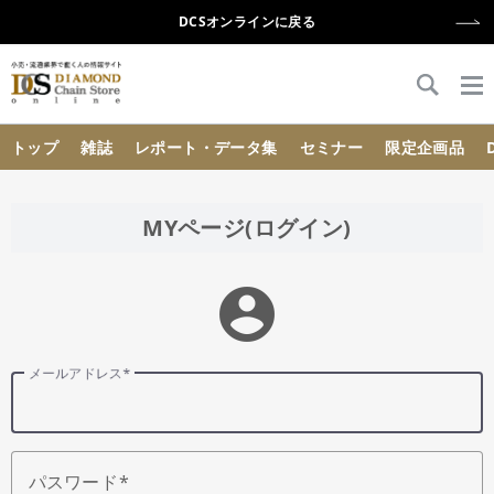
DCSオンラインに戻る
{{ BaseInfo.shop_name }}
トップ
雑誌
レポート・データ集
セミナー
限定企画品
MYページ(ログイン)
account_circle
メールアドレス
パスワード