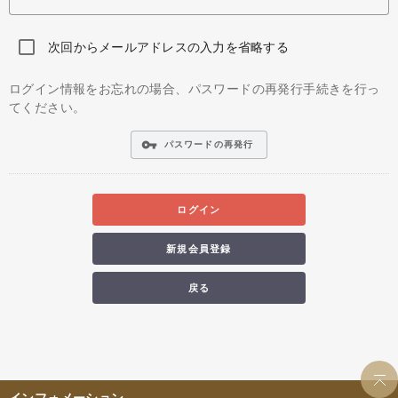
次回からメールアドレスの入力を省略する
ログイン情報をお忘れの場合、パスワードの再発行手続きを行っ
てください。
vpn_key
パスワードの再発行
ログイン
新規会員登録
戻る
インフォメーション