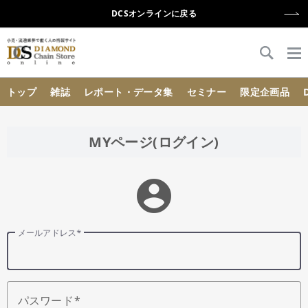
DCSオンラインに戻る
{{ BaseInfo.shop_name }}
トップ
雑誌
レポート・データ集
セミナー
限定企画品
MYページ(ログイン)
account_circle
メールアドレス
パスワード