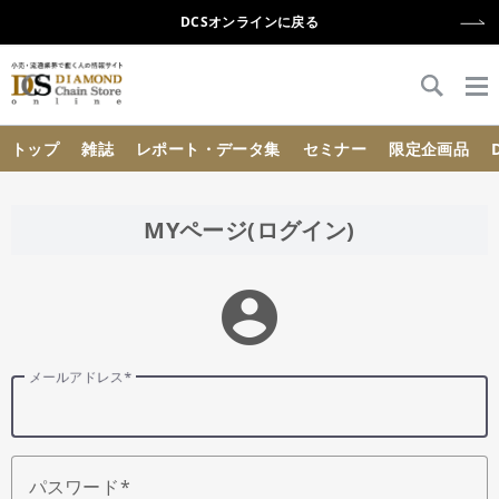
DCSオンラインに戻る
{{ BaseInfo.shop_name }}
トップ
雑誌
レポート・データ集
セミナー
限定企画品
MYページ(ログイン)
account_circle
メールアドレス
パスワード