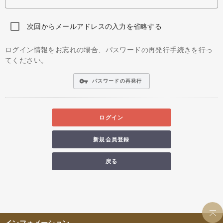
次回からメールアドレスの入力を省略する
ログイン情報をお忘れの場合、パスワードの再発行手続きを行っ
てください。
vpn_key
パスワードの再発行
ログイン
新規会員登録
戻る
インフォメーション