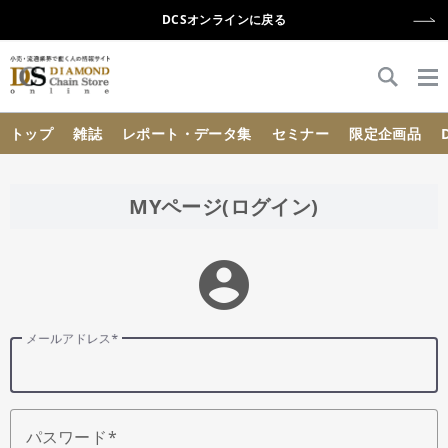
DCSオンラインに戻る
{{ BaseInfo.shop_name }}
トップ
雑誌
レポート・データ集
セミナー
限定企画品
MYページ(ログイン)
account_circle
メールアドレス
パスワード