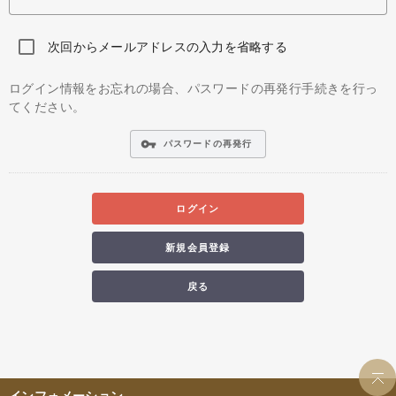
次回からメールアドレスの入力を省略する
ログイン情報をお忘れの場合、パスワードの再発行手続きを行っ
てください。
vpn_key
パスワードの再発行
ログイン
新規会員登録
戻る
インフォメーション