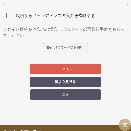
次回からメールアドレスの入力を省略する
ログイン情報をお忘れの場合、パスワードの再発行手続きを行っ
てください。
vpn_key
パスワードの再発行
ログイン
新規会員登録
戻る
インフォメーション