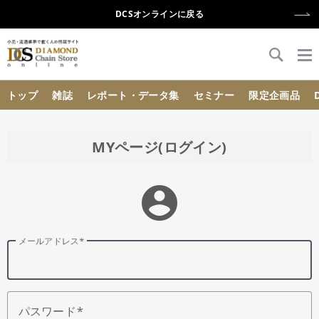
DCSオンラインに戻る
{{ BaseInfo.shop_name }}
トップ
雑誌
レポート・データ集
セミナー
限定企画品
MYページ(ログイン)
account_circle
メールアドレス
パスワード