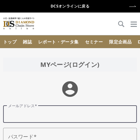
DCSオンラインに戻る
{{ BaseInfo.shop_name }}
トップ
雑誌
レポート・データ集
セミナー
限定企画品
MYページ(ログイン)
account_circle
メールアドレス
パスワード