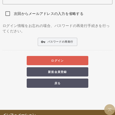
次回からメールアドレスの入力を省略する
ログイン情報をお忘れの場合、パスワードの再発行手続きを行っ
てください。
vpn_key
パスワードの再発行
ログイン
新規会員登録
戻る
インフォメーション