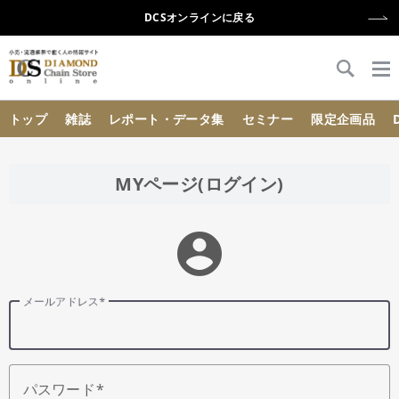
DCSオンラインに戻る
{{ BaseInfo.shop_name }}
トップ
雑誌
レポート・データ集
セミナー
限定企画品
MYページ(ログイン)
account_circle
メールアドレス
パスワード