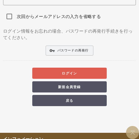
次回からメールアドレスの入力を省略する
ログイン情報をお忘れの場合、パスワードの再発行手続きを行っ
てください。
vpn_key
パスワードの再発行
ログイン
新規会員登録
戻る
インフォメーション