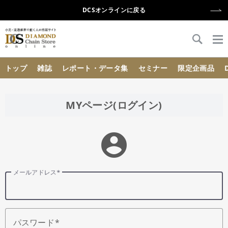
DCSオンラインに戻る
{{ BaseInfo.shop_name }}
トップ
雑誌
レポート・データ集
セミナー
限定企画品
MYページ(ログイン)
account_circle
メールアドレス
パスワード