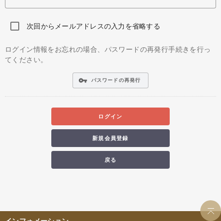
次回からメールアドレスの入力を省略する
ログイン情報をお忘れの場合、パスワードの再発行手続きを行っ
てください。
vpn_key
パスワードの再発行
ログイン
新規会員登録
戻る
インフォメーション