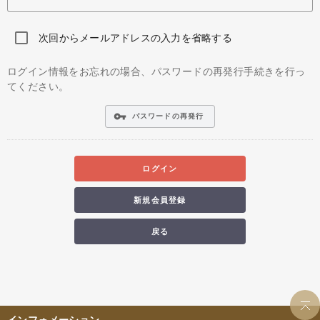
次回からメールアドレスの入力を省略する
ログイン情報をお忘れの場合、パスワードの再発行手続きを行っ
てください。
vpn_key
パスワードの再発行
ログイン
新規会員登録
戻る
インフォメーション