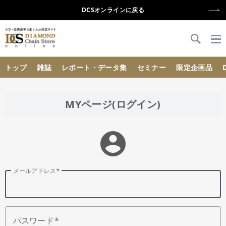
DCSオンラインに戻る
{{ BaseInfo.shop_name }}
トップ
雑誌
レポート・データ集
セミナー
限定企画品
MYページ(ログイン)
account_circle
メールアドレス
パスワード