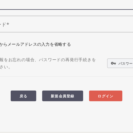
ード
からメールアドレスの入力を省略する
報をお忘れの場合、パスワードの再発行手続きを
vpn_key
パスワー
さい。
戻る
新規会員登録
ログイン