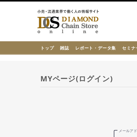
{{ BaseInfo.shop_name }}
トップ
雑誌
レポート・データ集
セミナ
MYページ(ログイン)
メールア