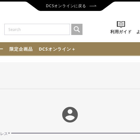
DCSオンラインに戻る
利用ガイド
ー
限定企画品
DCSオンライン＋
account_circle
ドレス