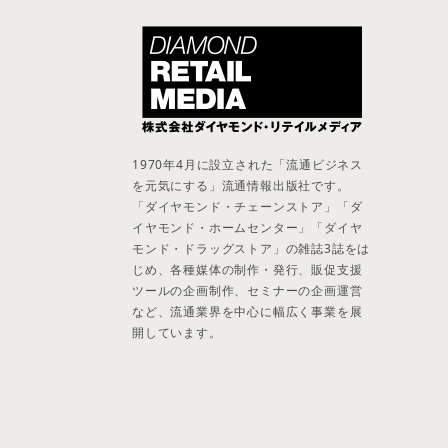
1970年4月に設立された「流通ビジネス
を元気にする」流通情報出版社です。
「ダイヤモンド・チェーンストア」「ダ
イヤモンド・ホームセンター」「ダイヤ
モンド・ドラッグストア」の雑誌3誌をは
じめ、各種媒体の制作・発行、販促支援
ツールの企画制作、セミナーの企画運営
など、流通業界を中心に幅広く事業を展
開しています。