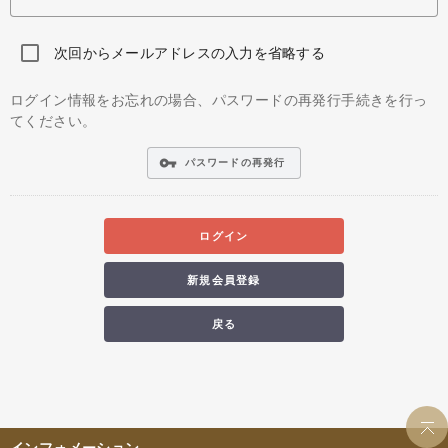
次回からメールアドレスの入力を省略する
ログイン情報をお忘れの場合、パスワードの再発行手続きを行っ
てください。
vpn_key
パスワードの再発行
ログイン
新規会員登録
戻る
インフォメーション