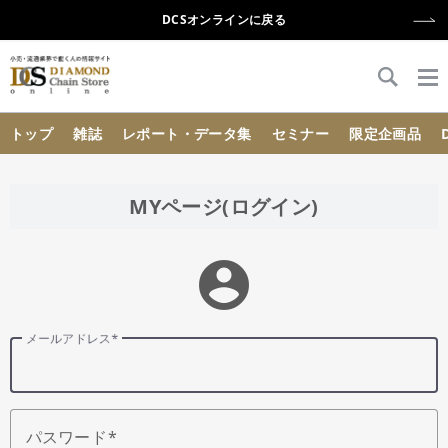
DCSオンラインに戻る
{{ BaseInfo.shop_name }}
トップ
雑誌
レポート・データ集
セミナー
限定企画品
MYページ(ログイン)
account_circle
メールアドレス
パスワード