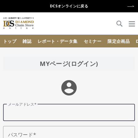
DCSオンラインに戻る
{{ BaseInfo.shop_name }}
トップ
雑誌
レポート・データ集
セミナー
限定企画品
MYページ(ログイン)
account_circle
メールアドレス
パスワード