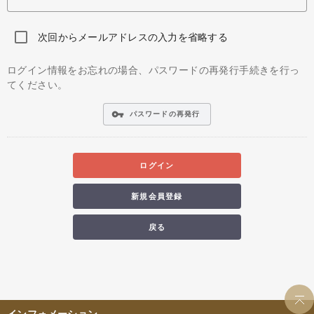
次回からメールアドレスの入力を省略する
ログイン情報をお忘れの場合、パスワードの再発行手続きを行っ
てください。
vpn_key
パスワードの再発行
ログイン
新規会員登録
戻る
インフォメーション