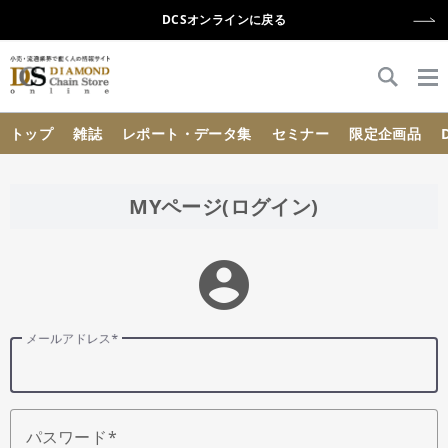
DCSオンラインに戻る
{{ BaseInfo.shop_name }}
トップ
雑誌
レポート・データ集
セミナー
限定企画品
MYページ(ログイン)
account_circle
メールアドレス
パスワード