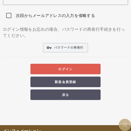
次回からメールアドレスの入力を省略する
ログイン情報をお忘れの場合、パスワードの再発行手続きを行っ
てください。
vpn_key
パスワードの再発行
ログイン
新規会員登録
戻る
インフォメーション