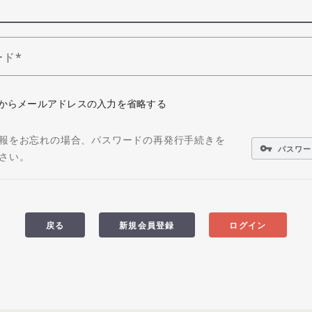
ード
からメールアドレスの入力を省略する
報をお忘れの場合、パスワードの再発行手続きを
vpn_key
パスワー
さい。
戻る
新規会員登録
ログイン