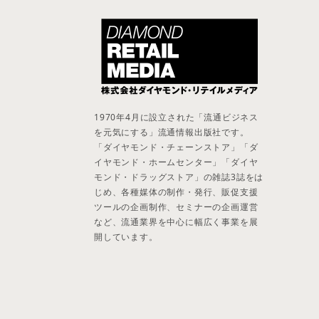
1970年4月に設立された「流通ビジネス
を元気にする」流通情報出版社です。
「ダイヤモンド・チェーンストア」「ダ
イヤモンド・ホームセンター」「ダイヤ
モンド・ドラッグストア」の雑誌3誌をは
じめ、各種媒体の制作・発行、販促支援
ツールの企画制作、セミナーの企画運営
など、流通業界を中心に幅広く事業を展
開しています。