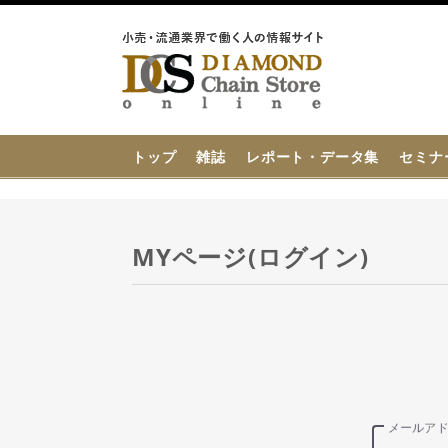
{{ BaseInfo.shop_name }}
トップ
雑誌
レポート・データ集
セミナ
MYページ(ログイン)
メールア