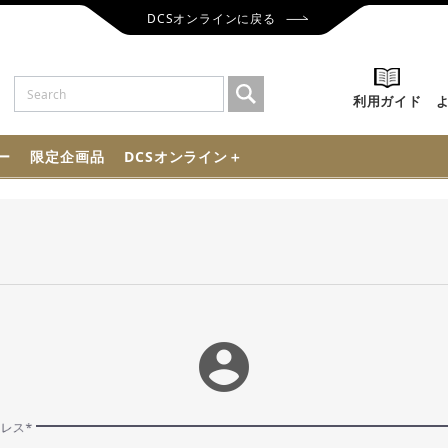
DCSオンラインに戻る
利用ガイド
ー
限定企画品
DCSオンライン＋
account_circle
ドレス