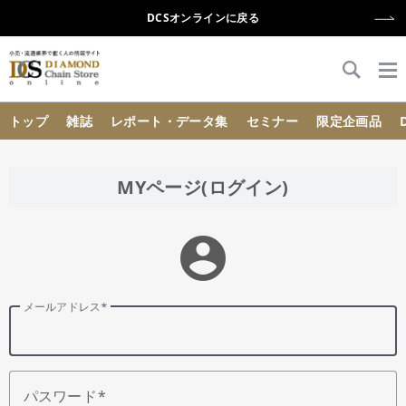
DCSオンラインに戻る
{{ BaseInfo.shop_name }}
トップ
雑誌
レポート・データ集
セミナー
限定企画品
MYページ(ログイン)
account_circle
メールアドレス
パスワード