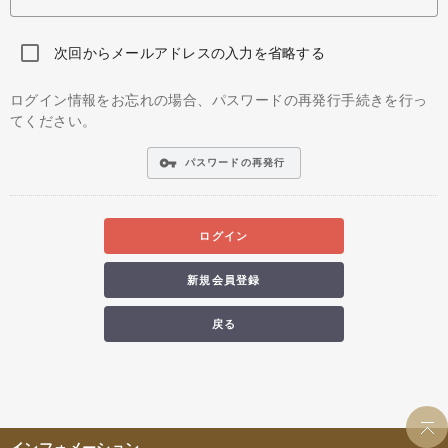
次回からメールアドレスの入力を省略する
ログイン情報をお忘れの場合、パスワードの再発行手続きを行っ
てください。
vpn_key
パスワードの再発行
ログイン
新規会員登録
戻る
インフォメーション