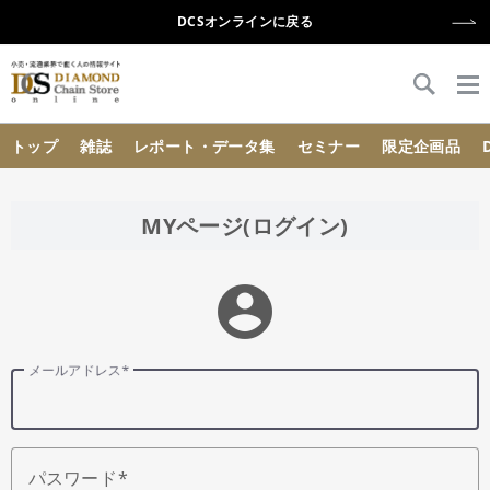
DCSオンラインに戻る
{{ BaseInfo.shop_name }}
トップ
雑誌
レポート・データ集
セミナー
限定企画品
MYページ(ログイン)
account_circle
メールアドレス
パスワード