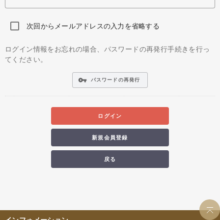
次回からメールアドレスの入力を省略する
ログイン情報をお忘れの場合、パスワードの再発行手続きを行っ
てください。
vpn_key
パスワードの再発行
ログイン
新規会員登録
戻る
インフォメーション