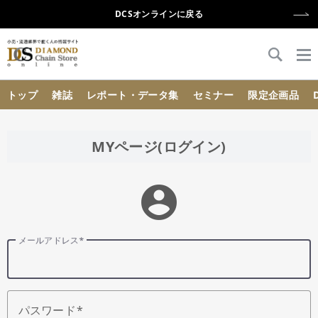
DCSオンラインに戻る
{{ BaseInfo.shop_name }}
トップ
雑誌
レポート・データ集
セミナー
限定企画品
MYページ(ログイン)
account_circle
メールアドレス
パスワード