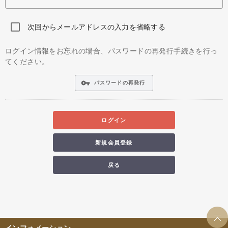
次回からメールアドレスの入力を省略する
ログイン情報をお忘れの場合、パスワードの再発行手続きを行っ
てください。
vpn_key
パスワードの再発行
ログイン
新規会員登録
戻る
インフォメーション