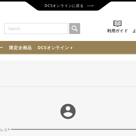
DCSオンラインに戻る
利用ガイド
ー
限定企画品
DCSオンライン＋
account_circle
ドレス