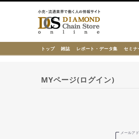
{{ BaseInfo.shop_name }}
トップ
雑誌
レポート・データ集
セミナ
MYページ(ログイン)
メールア