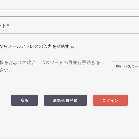
ード
からメールアドレスの入力を省略する
報をお忘れの場合、パスワードの再発行手続きを
vpn_key
パスワー
さい。
戻る
新規会員登録
ログイン