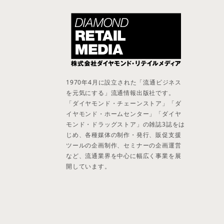
1970年4月に設立された「流通ビジネス
を元気にする」流通情報出版社です。
「ダイヤモンド・チェーンストア」「ダ
イヤモンド・ホームセンター」「ダイヤ
モンド・ドラッグストア」の雑誌3誌をは
じめ、各種媒体の制作・発行、販促支援
ツールの企画制作、セミナーの企画運営
など、流通業界を中心に幅広く事業を展
開しています。