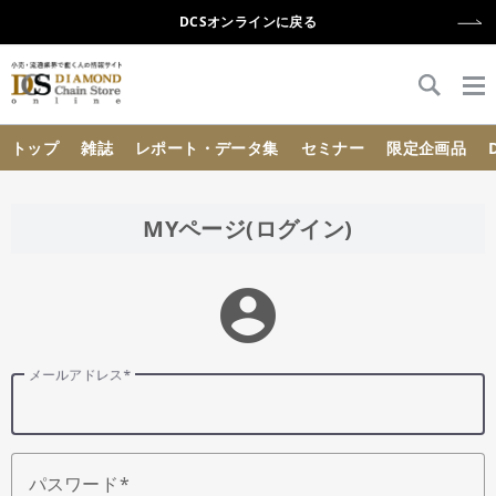
DCSオンラインに戻る
{{ BaseInfo.shop_name }}
トップ
雑誌
レポート・データ集
セミナー
限定企画品
MYページ(ログイン)
account_circle
メールアドレス
パスワード