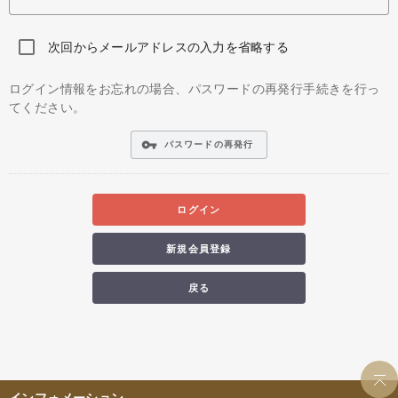
次回からメールアドレスの入力を省略する
ログイン情報をお忘れの場合、パスワードの再発行手続きを行っ
てください。
vpn_key
パスワードの再発行
ログイン
新規会員登録
戻る
インフォメーション