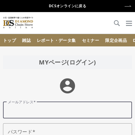
DCSオンラインに戻る
{{ BaseInfo.shop_name }}
トップ
雑誌
レポート・データ集
セミナー
限定企画品
MYページ(ログイン)
account_circle
メールアドレス
パスワード