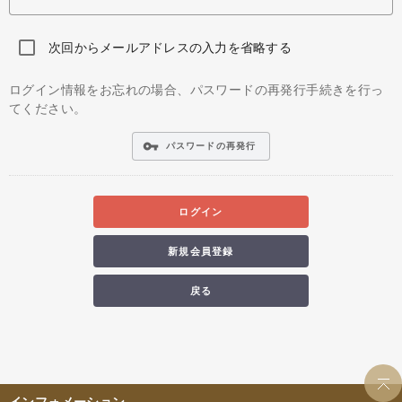
次回からメールアドレスの入力を省略する
ログイン情報をお忘れの場合、パスワードの再発行手続きを行っ
てください。
vpn_key
パスワードの再発行
ログイン
新規会員登録
戻る
インフォメーション