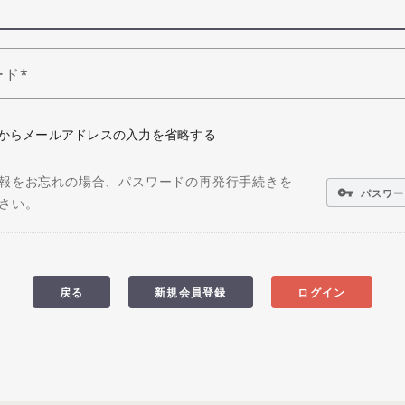
ード
からメールアドレスの入力を省略する
報をお忘れの場合、パスワードの再発行手続きを
vpn_key
パスワー
さい。
戻る
新規会員登録
ログイン