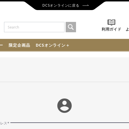
DCSオンラインに戻る
利用ガイド
ー
限定企画品
DCSオンライン＋
account_circle
ドレス