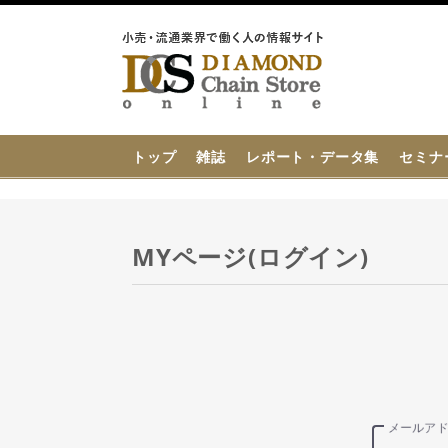
{{ BaseInfo.shop_name }}
トップ
雑誌
レポート・データ集
セミナ
MYページ(ログイン)
メールア