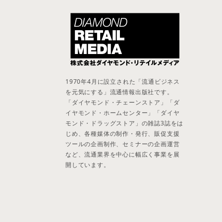
1970年4月に設立された「流通ビジネス
を元気にする」流通情報出版社です。
「ダイヤモンド・チェーンストア」「ダ
イヤモンド・ホームセンター」「ダイヤ
モンド・ドラッグストア」の雑誌3誌をは
じめ、各種媒体の制作・発行、販促支援
ツールの企画制作、セミナーの企画運営
など、流通業界を中心に幅広く事業を展
開しています。