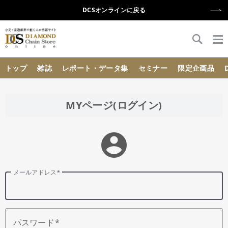
DCSオンラインに戻る
{{ BaseInfo.shop_name }}
トップ
雑誌
レポート・データ集
セミナー
限定企画品
MYページ(ログイン)
account_circle
メールアドレス
パスワード