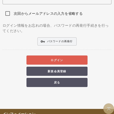
次回からメールアドレスの入力を省略する
ログイン情報をお忘れの場合、パスワードの再発行手続きを行っ
てください。
vpn_key
パスワードの再発行
ログイン
新規会員登録
戻る
インフォメーション