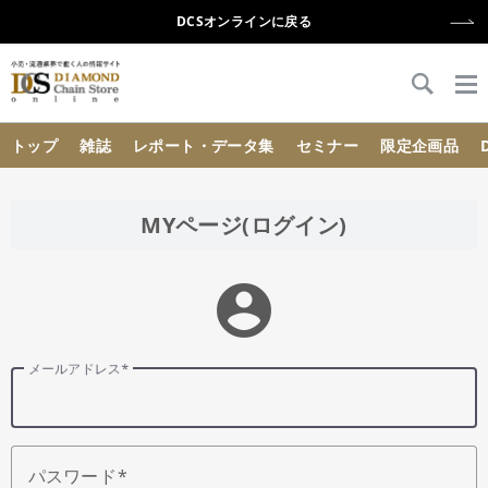
DCSオンラインに戻る
{{ BaseInfo.shop_name }}
トップ
雑誌
レポート・データ集
セミナー
限定企画品
MYページ(ログイン)
account_circle
メールアドレス
パスワード