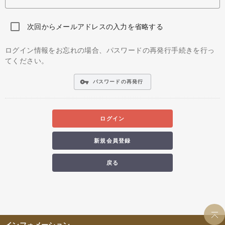
次回からメールアドレスの入力を省略する
ログイン情報をお忘れの場合、パスワードの再発行手続きを行っ
てください。
vpn_key
パスワードの再発行
ログイン
新規会員登録
戻る
インフォメーション