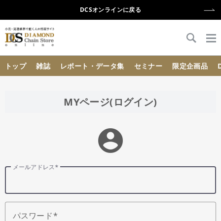
DCSオンラインに戻る
{{ BaseInfo.shop_name }}
トップ
雑誌
レポート・データ集
セミナー
限定企画品
MYページ(ログイン)
account_circle
メールアドレス
パスワード