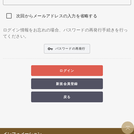
次回からメールアドレスの入力を省略する
ログイン情報をお忘れの場合、パスワードの再発行手続きを行っ
てください。
vpn_key
パスワードの再発行
ログイン
新規会員登録
戻る
インフォメーション