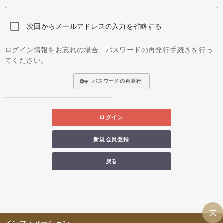
次回からメールアドレスの入力を省略する
ログイン情報をお忘れの場合、パスワードの再発行手続きを行っ
てください。
vpn_key
パスワードの再発行
ログイン
新規会員登録
戻る
インフォメーション