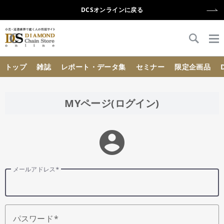
DCSオンラインに戻る
{{ BaseInfo.shop_name }}
トップ
雑誌
レポート・データ集
セミナー
限定企画品
MYページ(ログイン)
account_circle
メールアドレス
パスワード