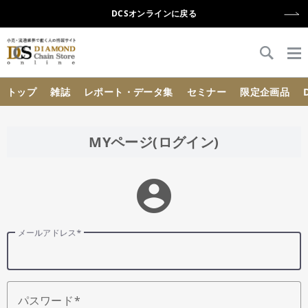
DCSオンラインに戻る
{{ BaseInfo.shop_name }}
トップ
雑誌
レポート・データ集
セミナー
限定企画品
MYページ(ログイン)
account_circle
メールアドレス
パスワード