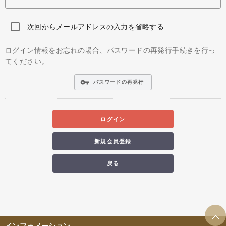
次回からメールアドレスの入力を省略する
ログイン情報をお忘れの場合、パスワードの再発行手続きを行っ
てください。
vpn_key
パスワードの再発行
ログイン
新規会員登録
戻る
インフォメーション