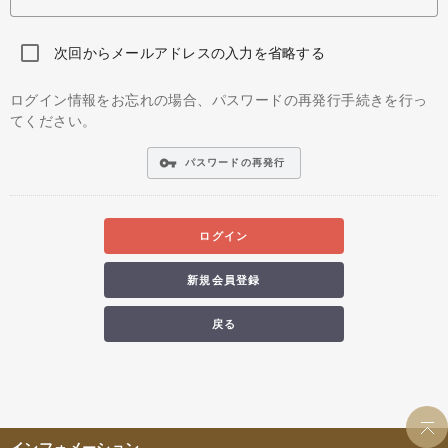
次回からメールアドレスの入力を省略する
ログイン情報をお忘れの場合、パスワードの再発行手続きを行っ
てください。
vpn_key
パスワードの再発行
ログイン
新規会員登録
戻る
インフォメーション