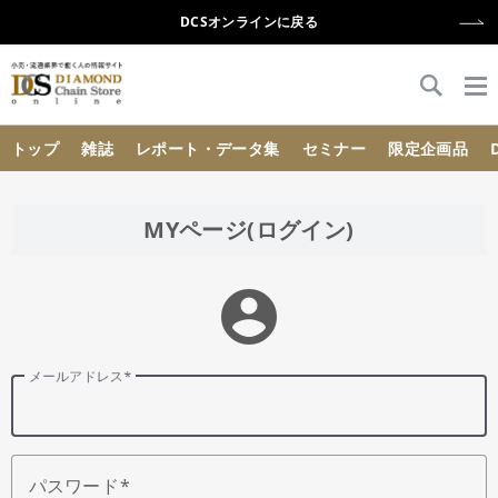
DCSオンラインに戻る
{{ BaseInfo.shop_name }}
トップ
雑誌
レポート・データ集
セミナー
限定企画品
MYページ(ログイン)
account_circle
メールアドレス
パスワード