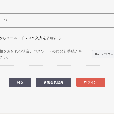
ード
からメールアドレスの入力を省略する
報をお忘れの場合、パスワードの再発行手続きを
vpn_key
パスワー
さい。
戻る
新規会員登録
ログイン