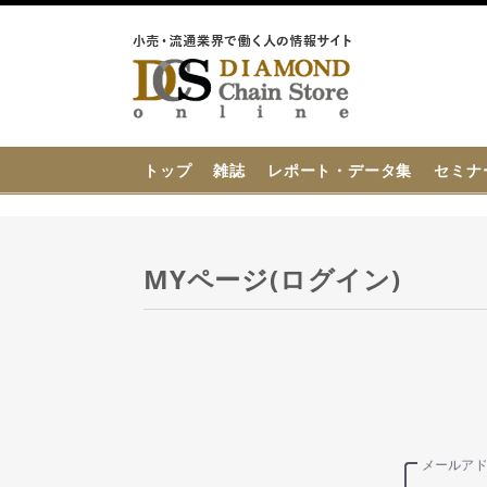
{{ BaseInfo.shop_name }}
トップ
雑誌
レポート・データ集
セミナ
MYページ(ログイン)
メールア