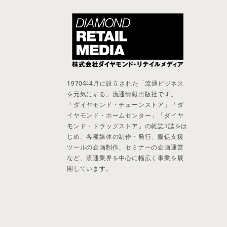
1970年4月に設立された「流通ビジネス
を元気にする」流通情報出版社です。
「ダイヤモンド・チェーンストア」「ダ
イヤモンド・ホームセンター」「ダイヤ
モンド・ドラッグストア」の雑誌3誌をは
じめ、各種媒体の制作・発行、販促支援
ツールの企画制作、セミナーの企画運営
など、流通業界を中心に幅広く事業を展
開しています。