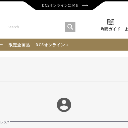
DCSオンラインに戻る
利用ガイド
ー
限定企画品
DCSオンライン＋
account_circle
ドレス