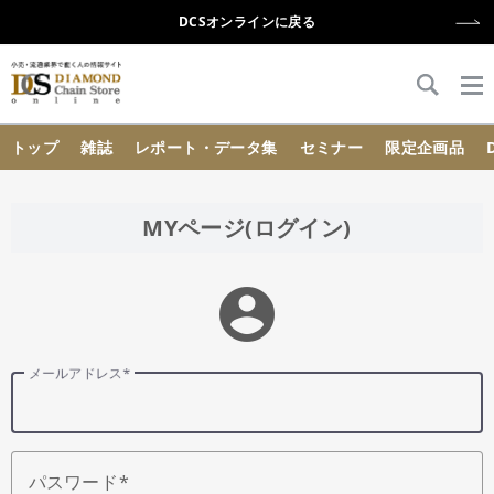
DCSオンラインに戻る
{{ BaseInfo.shop_name }}
トップ
雑誌
レポート・データ集
セミナー
限定企画品
MYページ(ログイン)
account_circle
メールアドレス
パスワード