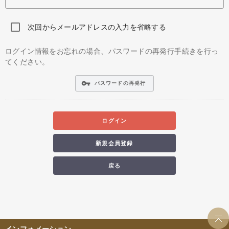
次回からメールアドレスの入力を省略する
ログイン情報をお忘れの場合、パスワードの再発行手続きを行っ
てください。
vpn_key
パスワードの再発行
ログイン
新規会員登録
戻る
インフォメーション