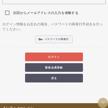
次回からメールアドレスの入力を省略する
ログイン情報をお忘れの場合、パスワードの再発行手続きを行っ
てください。
vpn_key
パスワードの再発行
ログイン
新規会員登録
戻る
インフォメーション