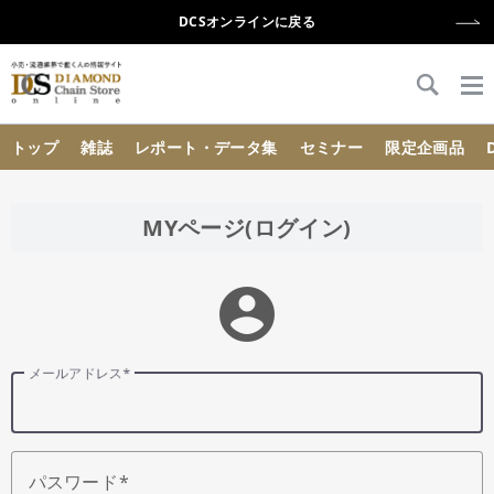
DCSオンラインに戻る
{{ BaseInfo.shop_name }}
トップ
雑誌
レポート・データ集
セミナー
限定企画品
MYページ(ログイン)
account_circle
メールアドレス
パスワード