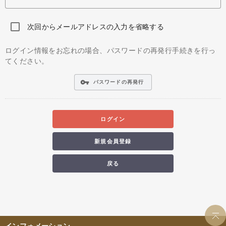
次回からメールアドレスの入力を省略する
ログイン情報をお忘れの場合、パスワードの再発行手続きを行っ
てください。
vpn_key
パスワードの再発行
ログイン
新規会員登録
戻る
インフォメーション