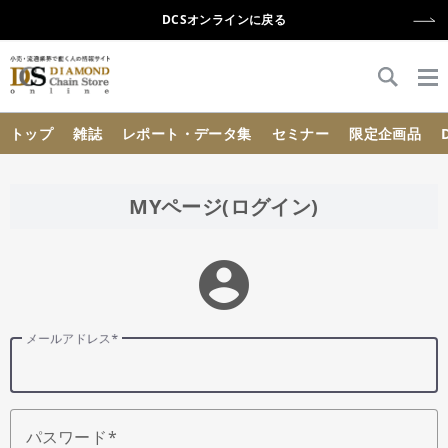
DCSオンラインに戻る
{{ BaseInfo.shop_name }}
トップ
雑誌
レポート・データ集
セミナー
限定企画品
MYページ(ログイン)
account_circle
メールアドレス
パスワード