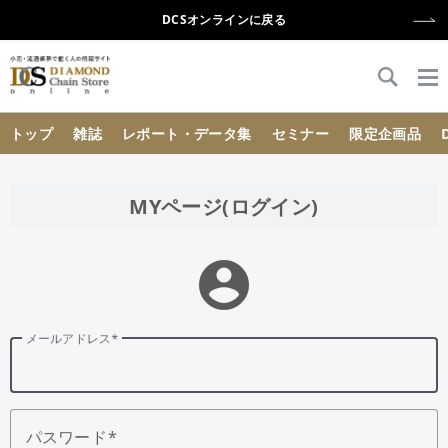
DCSオンラインに戻る
{{ BaseInfo.shop_name }}
トップ
雑誌
レポート・データ集
セミナー
限定企画品
MYページ(ログイン)
account_circle
メールアドレス
パスワード