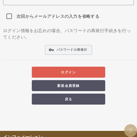
次回からメールアドレスの入力を省略する
ログイン情報をお忘れの場合、パスワードの再発行手続きを行っ
てください。
vpn_key
パスワードの再発行
ログイン
新規会員登録
戻る
インフォメーション