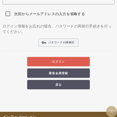
次回からメールアドレスの入力を省略する
ログイン情報をお忘れの場合、パスワードの再発行手続きを行っ
てください。
vpn_key
パスワードの再発行
ログイン
新規会員登録
戻る
インフォメーション