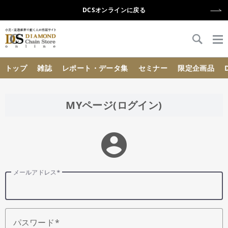
DCSオンラインに戻る
{{ BaseInfo.shop_name }}
トップ
雑誌
レポート・データ集
セミナー
限定企画品
MYページ(ログイン)
account_circle
メールアドレス
パスワード