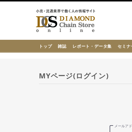
{{ BaseInfo.shop_name }}
トップ
雑誌
レポート・データ集
セミナ
MYページ(ログイン)
メールア