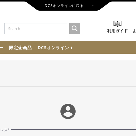
DCSオンラインに戻る
利用ガイド
ー
限定企画品
DCSオンライン＋
account_circle
ドレス