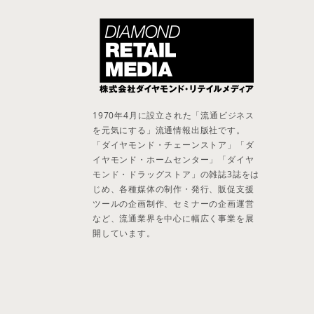
1970年4月に設立された「流通ビジネス
を元気にする」流通情報出版社です。
「ダイヤモンド・チェーンストア」「ダ
イヤモンド・ホームセンター」「ダイヤ
モンド・ドラッグストア」の雑誌3誌をは
じめ、各種媒体の制作・発行、販促支援
ツールの企画制作、セミナーの企画運営
など、流通業界を中心に幅広く事業を展
開しています。