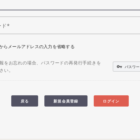
ード
からメールアドレスの入力を省略する
報をお忘れの場合、パスワードの再発行手続きを
vpn_key
パスワー
さい。
戻る
新規会員登録
ログイン