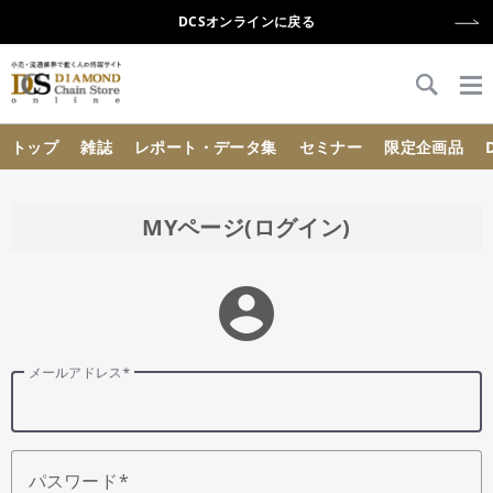
DCSオンラインに戻る
{{ BaseInfo.shop_name }}
トップ
雑誌
レポート・データ集
セミナー
限定企画品
MYページ(ログイン)
account_circle
メールアドレス
パスワード