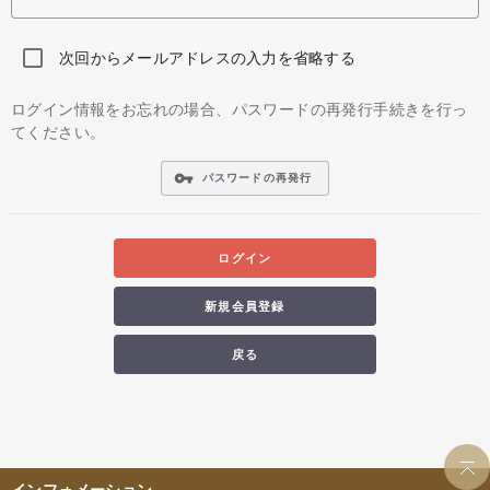
次回からメールアドレスの入力を省略する
ログイン情報をお忘れの場合、パスワードの再発行手続きを行っ
てください。
vpn_key
パスワードの再発行
ログイン
新規会員登録
戻る
インフォメーション